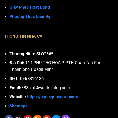
Giấy Phép Hoạt Động
Phương Thức Liên Hệ
THÔNG TIN NHÀ CÁI
Thương Hiệu: SLOT365
Địa Chỉ:
114 PHU THO HOA P. PTH Quan Tan Phu
Thanh pho Ho Chi Minh
SĐT:
0967316136
Email:
888slot@wettingblog.com
Website:
https://conceptosnari.com/
Sitemaps