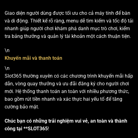
Giao diện người dùng được tối ưu cho cả máy tính để bàn
và di động. Thiết kế rõ ràng, menu dễ tìm kiếm và tốc độ tải
nhanh giúp người chơi khám phá danh mục trò chơi, kiểm
tra bảng thưởng và quản lý tài khoản một cách thuận tiện.
\n
Khuyến mãi và thanh toán
\n
Slot365 thường xuyên có các chương trình khuyến mãi hấp
dẫn, vòng quay thưởng và ưu đãi đăng ký cho người chơi
mới. Hệ thống thanh toán an toàn với nhiều phương thức,
bao gồm rút tiền nhanh và xác thực hai yếu tố để tăng
cường bảo mật.
Chúc bạn có những trải nghiệm vui vẻ, an toàn và thành
công tại **SLOT365
!