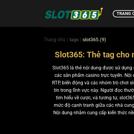
Bỏ
qua
TRANG 
nội
dung
Trang chủ
|
tags
|
slot365.(9)
Slot365: Thẻ tag cho 
Slot365 là thẻ nội dung được sử dụng đ
các sản phẩm casino trực tuyến. Nội 
RTP, biến động và các nhóm trò chơi sl
tín trong lĩnh vực này. Người đọc thườ
tìm hiểu về cược, và tương tự, slot3
mức độ cạnh tranh giữa các nhà cung
Nội dung nhằm cung cấp kiến thức nền