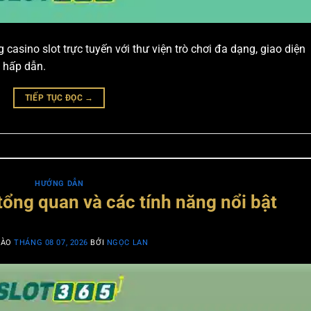
 casino slot trực tuyến với thư viện trò chơi đa dạng, giao diện
 hấp dẫn.
TIẾP TỤC ĐỌC
→
HƯỚNG DẪN
tổng quan và các tính năng nổi bật
VÀO
THÁNG 08 07, 2026
BỞI
NGỌC LAN