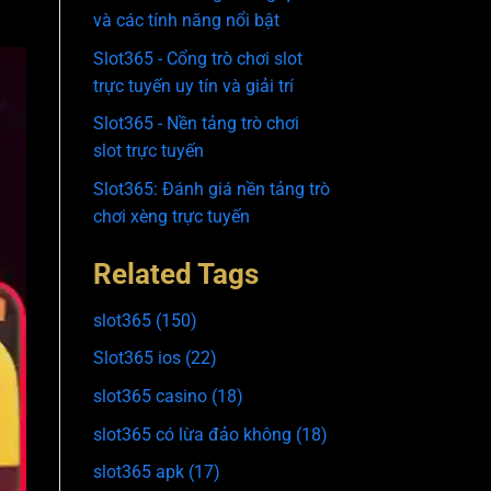
và các tính năng nổi bật
Slot365 - Cổng trò chơi slot
trực tuyến uy tín và giải trí
Slot365 - Nền tảng trò chơi
slot trực tuyến
Slot365: Đánh giá nền tảng trò
chơi xèng trực tuyến
Related Tags
slot365 (150)
Slot365 ios (22)
slot365 casino (18)
slot365 có lừa đảo không (18)
slot365 apk (17)