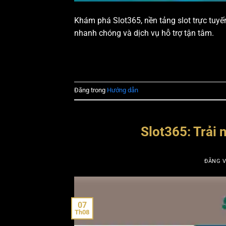
Khám phá Slot365, nền tảng slot trực tuyế
nhanh chóng và dịch vụ hỗ trợ tận tâm.
Đăng trong
Hướng dẫn
Slot365: Trải 
ĐĂNG 
07
Th08