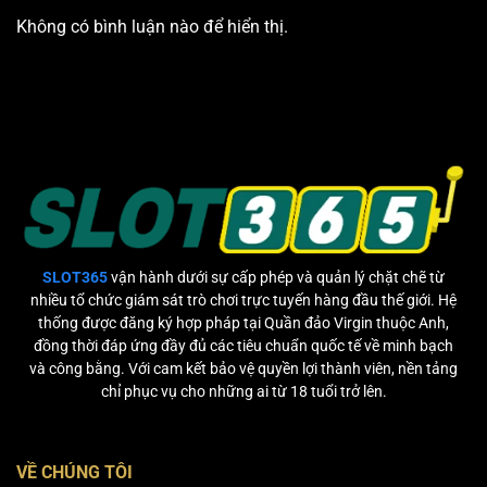
Không có bình luận nào để hiển thị.
SLOT365
vận hành dưới sự cấp phép và quản lý chặt chẽ từ
nhiều tổ chức giám sát trò chơi trực tuyến hàng đầu thế giới. Hệ
thống được đăng ký hợp pháp tại Quần đảo Virgin thuộc Anh,
đồng thời đáp ứng đầy đủ các tiêu chuẩn quốc tế về minh bạch
và công bằng. Với cam kết bảo vệ quyền lợi thành viên, nền tảng
chỉ phục vụ cho những ai từ 18 tuổi trở lên.
VỀ CHÚNG TÔI