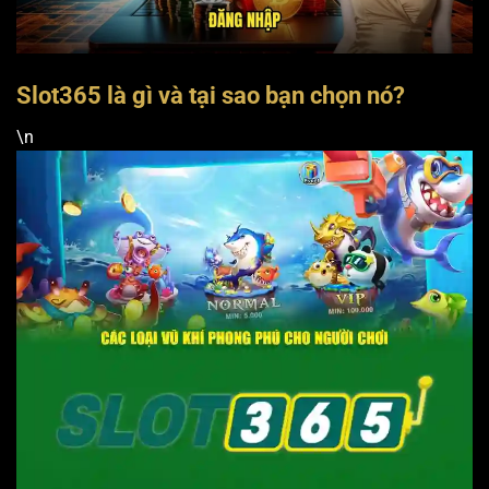
Slot365 là gì và tại sao bạn chọn nó?
\n