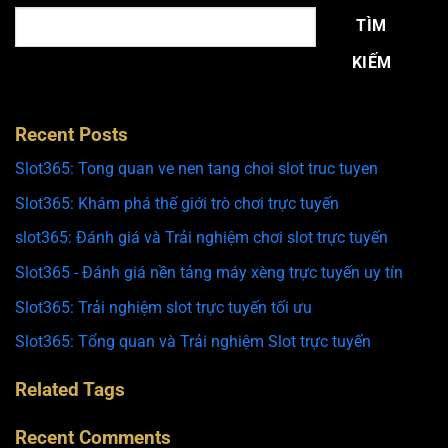
TÌM
KIẾM
Recent Posts
Slot365: Tong quan ve nen tang choi slot truc tuyen
Slot365: Khám phá thế giới trò chơi trực tuyến
slot365: Đánh giá và Trải nghiệm chơi slot trực tuyến
Slot365 - Đánh giá nền tảng máy xèng trực tuyến uy tín
Slot365: Trải nghiệm slot trực tuyến tối ưu
Slot365: Tổng quan và Trải nghiệm Slot trực tuyến
Related Tags
Recent Comments