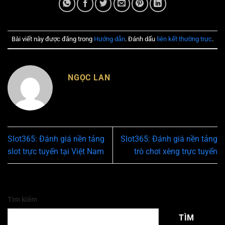
Bài viết này được đăng trong
Hướng dẫn
. Đánh dấu
liên kết thường trực
.
NGỌC LAN
Slot365: Đánh giá nền tảng
Slot365: Đánh giá nền tảng
slot trực tuyến tại Việt Nam
trò chơi xèng trực tuyến
Tìm kiếm
TÌM