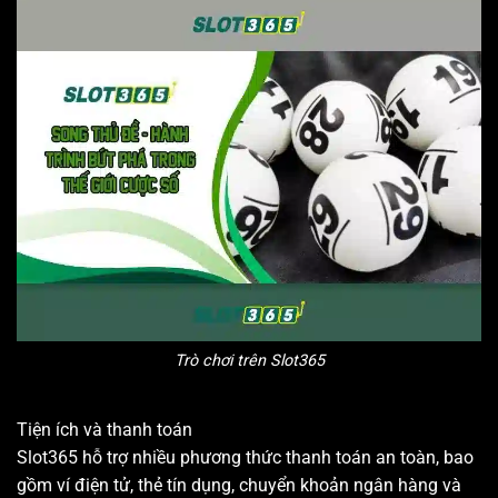
Trò chơi trên Slot365
Tiện ích và thanh toán
Slot365 hỗ trợ nhiều phương thức thanh toán an toàn, bao
gồm ví điện tử, thẻ tín dụng, chuyển khoản ngân hàng và