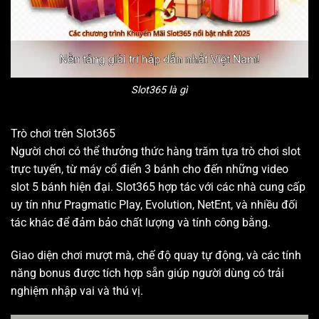
Slot365 là gì
Trò chơi trên Slot365
Người chơi có thể thưởng thức hàng trăm tựa trò chơi slot
trực tuyến, từ máy cổ điển 3 bánh cho đến những video
slot 5 bánh hiện đại. Slot365 hợp tác với các nhà cung cấp
uy tín như Pragmatic Play, Evolution, NetEnt, và nhiều đối
tác khác để đảm bảo chất lượng và tính công bằng.
Giao diện chơi mượt mà, chế độ quay tự động, và các tính
năng bonus được tích hợp sẵn giúp người dùng có trải
nghiệm nhập vai và thú vị.