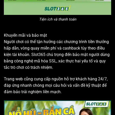
Tiện ích và thanh toán
Khuyến mãi và bảo mật
Người chơi có thể tận hưởng các chương trình tiền thưởng
hấp dẫn, vòng quay miễn phí và cashback tùy theo điều
kiện tài khoản. Slot365 chú trọng đến bảo mật người dùng
bằng công nghệ mã hóa SSL, xác thực hai yếu tố và quy
tắc trò chơi có trách nhiệm.
Trang web cũng cung cấp nguồn hỗ trợ khách hàng 24/7,
đáp ứng nhanh chóng mọi câu hỏi và vấn đề kỹ thuật để
đảm bảo trải nghiệm liền mạch.