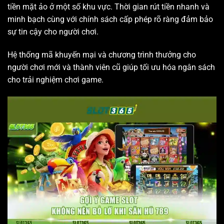
tiền mặt ảo ở một số khu vực. Thời gian rút tiền nhanh và
minh bạch cùng với chính sách cấp phép rõ ràng đảm bảo
sự tin cậy cho người chơi.
Hệ thống mã khuyến mại và chương trình thưởng cho
người chơi mới và thành viên cũ giúp tối ưu hóa ngân sách
cho trải nghiệm chơi game.