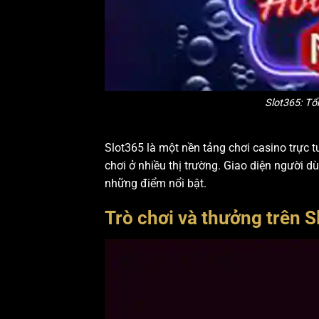
Slot365: Tổ
Slot365 là một nền tảng chơi casino trực 
chơi ở nhiều thị trường. Giao diện người d
những điểm nổi bật.
Trò chơi và thưởng trên S