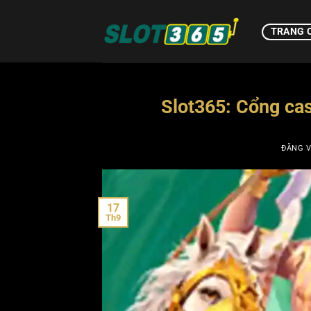
Bỏ
qua
TRANG 
nội
dung
Slot365: Cổng casi
ĐĂNG 
17
Th9