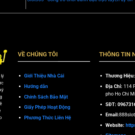
VỀ CHÚNG TÔI
THÔNG TIN 
Giới Thiệu Nhà Cái
Thương Hiệu
lý
ực
Hướng dẫn
Địa Chỉ:
114 
ký
pho Ho Chi M
Chính Sách Bảo Mật
ng
ề
SĐT:
096731
Giấy Phép Hoạt Động
ệ
Email:
888slo
Phương Thức Liên Hệ
o
Website:
http