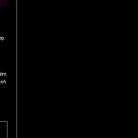
ợp
iêm
ánh