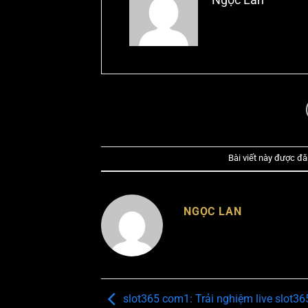
Bài viết này được đ
NGỌC LAN
slot365 com1: Trải nghiệm live slot365