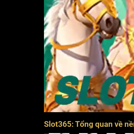
Slot365: Tổng quan về nề