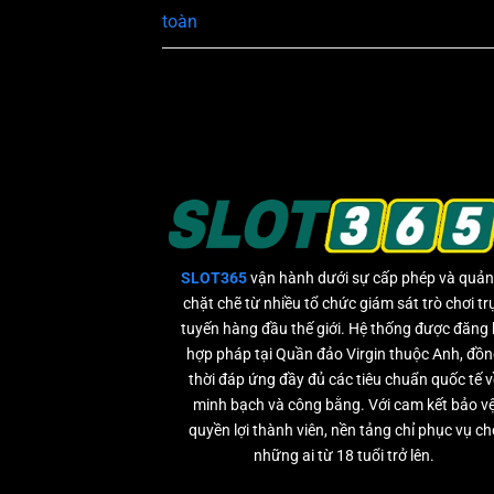
toàn
SLOT365
vận hành dưới sự cấp phép và quản 
chặt chẽ từ nhiều tổ chức giám sát trò chơi tr
tuyến hàng đầu thế giới. Hệ thống được đăng 
hợp pháp tại Quần đảo Virgin thuộc Anh, đồ
thời đáp ứng đầy đủ các tiêu chuẩn quốc tế v
minh bạch và công bằng. Với cam kết bảo v
quyền lợi thành viên, nền tảng chỉ phục vụ ch
những ai từ 18 tuổi trở lên.